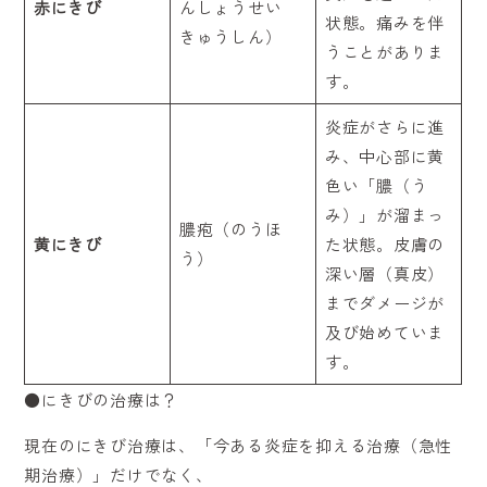
赤にきび
んしょうせい
状態。痛みを伴
きゅうしん）
うことがありま
す。
炎症がさらに進
み、中心部に黄
色い「膿（う
み）」が溜まっ
膿疱（のうほ
黄にきび
た状態。皮膚の
う）
深い層（真皮）
までダメージが
及び始めていま
す。
●にきびの治療は？
現在のにきび治療は、「今ある炎症を抑える治療（急性
期治療）」だけでなく、