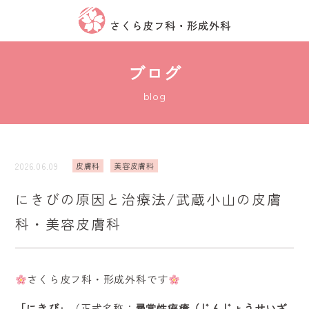
ブログ
blog
2026.06.09
皮膚科
美容皮膚科
にきびの原因と治療法/武蔵小山の皮膚
科・美容皮膚科
さくら皮フ科・形成外科です
「にきび」
（正式名称：
尋常性痤瘡（じんじょうせいざ