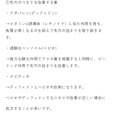
①毛穴のつまりを改善する薬
・アダパレン(ディフェリン)
→ビタミンA誘導体（レチノイド）に似た作用を持ち、
角質が厚くなるのを抑えて毛穴の詰まりを取り除きま
す。
・過酸化ベンゾイル(ベピオ)
→強力な酸化作用でアクネ菌を殺菌すると同時に、ピー
リング作用で毛穴の詰まりを改善します。
・エピデュオ
→ディフェリンとベピオの合剤になります。
ベピオやディフェリンでもニキビの改善が乏しい場合に
処方することが多いです。