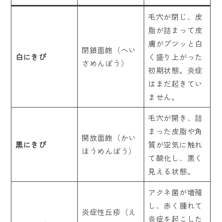
毛穴が閉じ、皮
脂が詰まって皮
膚がプツッと白
閉鎖面皰（へい
白にきび
く盛り上がった
さめんぽう）
初期状態。炎症
はまだ起きてい
ません。
毛穴が開き、詰
まった皮脂や角
開放面皰（かい
黒にきび
質が空気に触れ
ほうめんぽう）
て酸化し、黒く
見える状態。
アクネ菌が増殖
し、赤く腫れて
炎症性丘疹（え
炎症を起こした