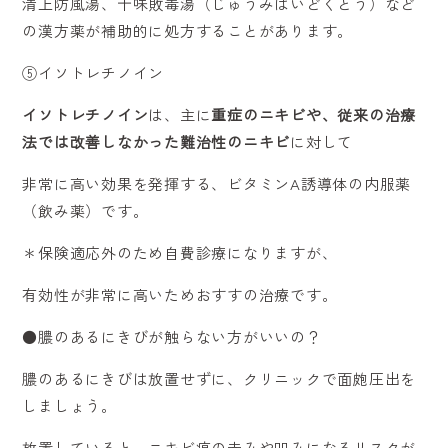
清上防風湯、十味敗毒湯（じゅうみはいどくとう）など
の漢方薬が補助的に処方することがあります。
⑤イソトレチノイン
イソトレチノイン
は、主に
重症のニキビや、従来の治療
法では改善しなかった難治性のニキビ
に対して
非常に高い効果を発揮する、ビタミンA誘導体の内服薬
（飲み薬）です。
＊保険適応外のため自費診療になりますが、
有効性が非常に高いためおすすの治療です。
●膿のあるにきびが触らない方がいいの？
膿のあるにきびは放置せずに、クリニックで面皰圧出を
しましょう。
放置していると、ニキビ痕の赤みや凹みになるリスクが