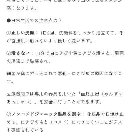
高くなります。
●日常生活での注意点は？
①
正しい洗顔：
1日2回、洗顔料をしっかり泡立てて、手
が直接肌に触れないよう優しく洗います。
②
潰さない：
自分で白にきびや黄にきびを潰すと、周囲
の組織まで破壊され、
細菌が奥に押し込まれて悪化・にきび痕の原因になりま
す。
医療機関では専用の器具を用いた「面皰圧出（めんぽう
あっしゅつ）」を安全に行うことができます。
③
ノンコメドジェニック製品を選ぶ：
化粧品や日焼け止
めは、にきびのもと（コメド）になりにくいことがテス
ト確認されている