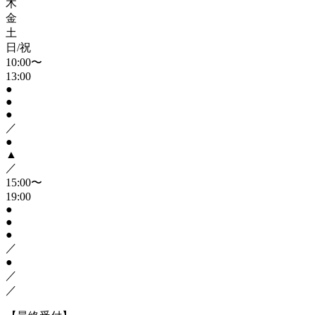
木
金
土
日/祝
10:00〜
13:00
●
●
●
／
●
▲
／
15:00〜
19:00
●
●
●
／
●
／
／