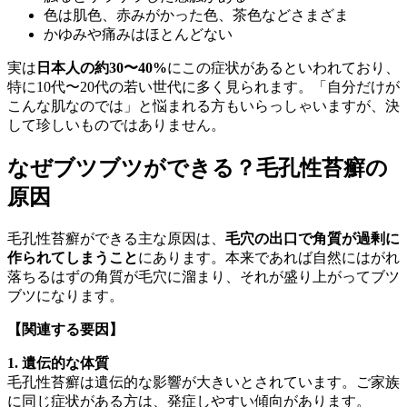
色は肌色、赤みがかった色、茶色などさまざま
かゆみや痛みはほとんどない
実は
日本人の約30〜40%
にこの症状があるといわれており、
特に10代〜20代の若い世代に多く見られます。「自分だけが
こんな肌なのでは」と悩まれる方もいらっしゃいますが、決
して珍しいものではありません。
なぜブツブツができる？毛孔性苔癬の
原因
毛孔性苔癬ができる主な原因は、
毛穴の出口で角質が過剰に
作られてしまうこと
にあります。本来であれば自然にはがれ
落ちるはずの角質が毛穴に溜まり、それが盛り上がってブツ
ブツになります。
【関連する要因】
1. 遺伝的な体質
毛孔性苔癬は遺伝的な影響が大きいとされています。ご家族
に同じ症状がある方は、発症しやすい傾向があります。