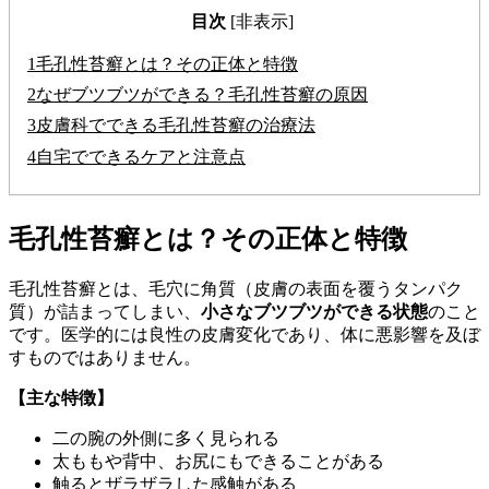
目次
[非表示]
1
毛孔性苔癬とは？その正体と特徴
2
なぜブツブツができる？毛孔性苔癬の原因
3
皮膚科でできる毛孔性苔癬の治療法
4
自宅でできるケアと注意点
毛孔性苔癬とは？その正体と特徴
毛孔性苔癬とは、毛穴に角質（皮膚の表面を覆うタンパク
質）が詰まってしまい、
小さなブツブツができる状態
のこと
です。医学的には良性の皮膚変化であり、体に悪影響を及ぼ
すものではありません。
【主な特徴】
二の腕の外側に多く見られる
太ももや背中、お尻にもできることがある
触るとザラザラした感触がある