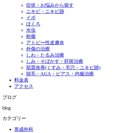
症状・お悩みから探す
ニキビ・ニキビ跡
イボ
ほくろ
水虫
粉瘤
アトピー性皮膚炎
外傷の治療
しわ・たるみ治療
しみ・そばかす・肝斑治療
肌質改善(くすみ・毛穴・ニキビ跡)
脱毛・AGA・ピアス・内服治療
料金表
アクセス
ブログ
blog
カテゴリー
形成外科