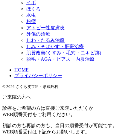
イボ
ほくろ
水虫
粉瘤
アトピー性皮膚炎
外傷の治療
しわ・たるみ治療
しみ・そばかす・肝斑治療
肌質改善(くすみ・毛穴・ニキビ跡)
脱毛・AGA・ピアス・内服治療
HOME
プライバシーポリシー
© 2026 さくら皮フ科・形成外科
ご来院の方へ
診療をご希望の方は直接ご来院いただくか
WEB順番受付をご利用ください。
初診の方も再診の方も、当日の順番受付が可能です。
WEB順番受付は下記からお願いします。