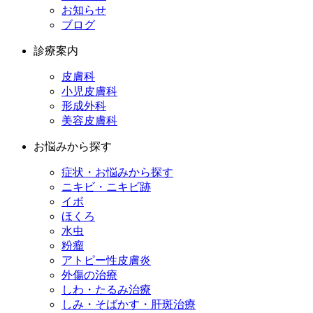
お知らせ
ブログ
診療案内
皮膚科
小児皮膚科
形成外科
美容皮膚科
お悩みから探す
症状・お悩みから探す
ニキビ・ニキビ跡
イボ
ほくろ
水虫
粉瘤
アトピー性皮膚炎
外傷の治療
しわ・たるみ治療
しみ・そばかす・肝斑治療