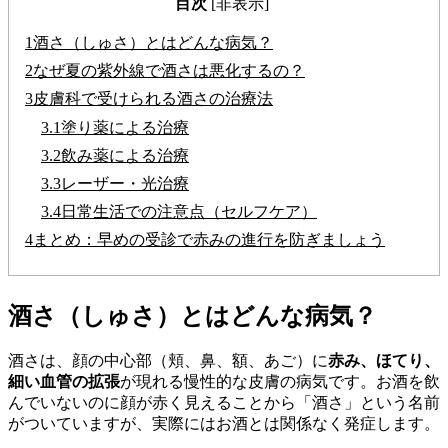
目次
[非表示]
1
酒さ（しゅさ）とはどんな病気？
2
なぜ夏の紫外線で酒さは悪化するの？
3
皮膚科で受けられる酒さの治療法
3.1
塗り薬による治療
3.2
飲み薬による治療
3.3
レーザー・光治療
3.4
日常生活での注意点（セルフケア）
4
まとめ：早めの受診で赤みの進行を防ぎましょう
酒さ（しゅさ）とはどんな病気？
酒さは、顔の中心部（頬、鼻、額、あご）に
赤み、ほてり、
細い血管の拡張
が現れる慢性的な皮膚の病気です。お酒を飲
んでいないのに顔が赤く見えることから「酒さ」という名前
がついていますが、実際にはお酒とは関係なく発症します。