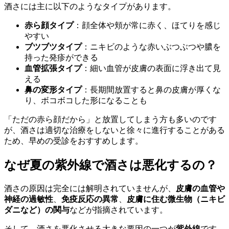
酒さには主に以下のようなタイプがあります。
赤ら顔タイプ
：顔全体や頬が常に赤く、ほてりを感じ
やすい
ブツブツタイプ
：ニキビのような赤いぶつぶつや膿を
持った発疹ができる
血管拡張タイプ
：細い血管が皮膚の表面に浮き出て見
える
鼻の変形タイプ
：長期間放置すると鼻の皮膚が厚くな
り、ボコボコした形になることも
「ただの赤ら顔だから」と放置してしまう方も多いのです
が、酒さは適切な治療をしないと徐々に進行することがある
ため、早めの受診をおすすめします。
なぜ夏の紫外線で酒さは悪化するの？
酒さの原因は完全には解明されていませんが、
皮膚の血管や
神経の過敏性
、
免疫反応の異常
、
皮膚に住む微生物（ニキビ
ダニなど）の関与
などが指摘されています。
そして、酒さを悪化させる大きな要因の一つが
紫外線
です。