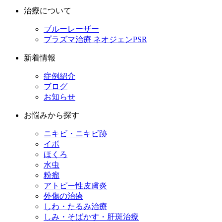
治療について
ブルーレーザー
プラズマ治療 ネオジェンPSR
新着情報
症例紹介
ブログ
お知らせ
お悩みから探す
ニキビ・ニキビ跡
イボ
ほくろ
水虫
粉瘤
アトピー性皮膚炎
外傷の治療
しわ・たるみ治療
しみ・そばかす・肝斑治療