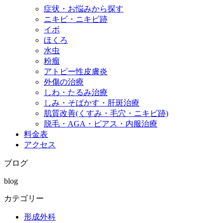
症状・お悩みから探す
ニキビ・ニキビ跡
イボ
ほくろ
水虫
粉瘤
アトピー性皮膚炎
外傷の治療
しわ・たるみ治療
しみ・そばかす・肝斑治療
肌質改善(くすみ・毛穴・ニキビ跡)
脱毛・AGA・ピアス・内服治療
料金表
アクセス
ブログ
blog
カテゴリー
形成外科