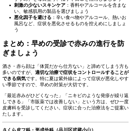
刺激の少ないスキンケア
：香料やアルコールを含まな
い、敏感肌用の製品を選びましょう
悪化因子を避ける
：辛い食べ物やアルコール、熱いお
風呂など、症状を悪化させるものを控えめにしましょ
う
まとめ：早めの受診で赤みの進行を防
ぎましょう
酒さ・赤ら顔は「体質だから仕方ない」と諦めてしまう方も
多いのですが、
適切な治療で症状をコントロールすることが
できる病気
です。特に夏は紫外線によって症状が悪化しやす
い季節ですので、早めの対策が大切です。
「最近赤みがひどくなった」「ニキビのような発疹が繰り返
しできる」「市販薬では改善しない」という方は、ぜひ一度
皮膚科を受診してください。症状に合った治療法をご提案い
たします。
さくら皮フ科・形成外科（品川区武蔵小山）